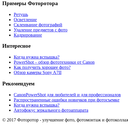
Примеры Фоторотора
Ретушь
Осветление
Склеивание фотографий
Удаление предметов с фото
Кадрирование
Интересное
Когда нужна вспышка?
PowerShot – обзор фототехники от Canon
Как получить хорошее фото?
Обзор камеры Sony A7ІІ
Рекомендуем
CanonPowerShot для любителей и для профессионалов
Распространенные ошибки новичков при фотосъемке
Когда нужна вспышка?
Автофокус зеркального фотоаппарата
© 2017 Фоторотор - улучшение фото, фотомонтаж и фотоколла