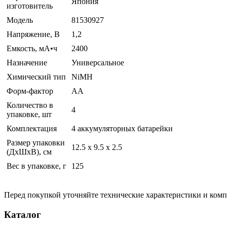
Япония
изготовитель
Модель
81530927
Напряжение, В
1,2
Емкость, мА•ч
2400
Назначение
Универсальное
Химический тип
NiMH
Форм-фактор
AA
Количество в
4
упаковке, шт
Комплектация
4 аккумуляторных батарейки
Размер упаковки
12.5 x 9.5 x 2.5
(ДхШхВ), см
Вес в упаковке, г
125
Перед покупкой уточняйте технические характеристики и ком
Каталог