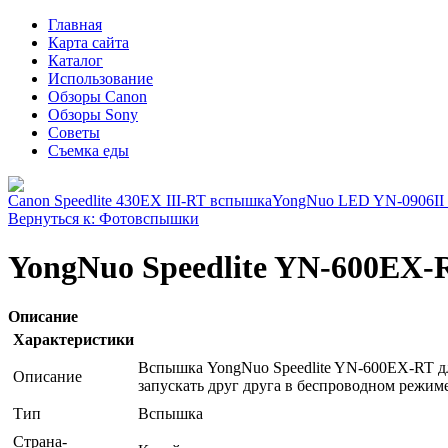
Главная
Карта сайта
Каталог
Использование
Обзоры Canon
Обзоры Sony
Советы
Съемка еды
Canon Speedlite 430EX III-RT вспышка
YongNuo LED YN-0906II 
Вернуться к: Фотовспышки
YongNuo Speedlite YN-600EX
Описание
Характеристики
Вспышка YongNuo Speedlite YN-600EX-RT д
Описание
запускать друг друга в беспроводном режиме
Тип
Вспышка
Страна-