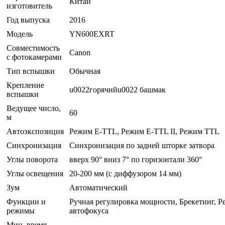
Китай
изготовитель
Год выпуска
2016
Модель
YN600EXRT
Совместимость
Canon
с фотокамерами
Тип вспышки
Обычная
Крепление
u0022горячийu0022 башмак
вспышки
Ведущее число,
60
м
Автоэкспозиция
Режим E-TTL, Режим E-TTL II, Режим TTL
Синхронизация
Синхронизация по задней шторке затвора
Углы поворота
вверх 90° вниз 7° по горизонтали 360°
Углы освещения
20-200 мм (с диффузором 14 мм)
Зум
Автоматический
Функции и
Ручная регулировка мощности, Брекетинг, 
режимы
автофокуса
Мин. время