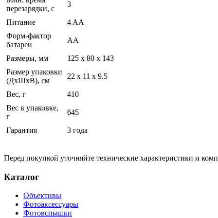
3
перезарядки, с
Питание
4 AA
Форм-фактор
AA
батареи
Размеры, мм
125 x 80 x 143
Размер упаковки
22 x 11 x 9.5
(ДхШхВ), см
Вес, г
410
Вес в упаковке,
645
г
Гарантия
3 года
Перед покупкой уточняйте технические характеристики и ком
Каталог
Объективы
Фотоаксессуары
Фотовспышки