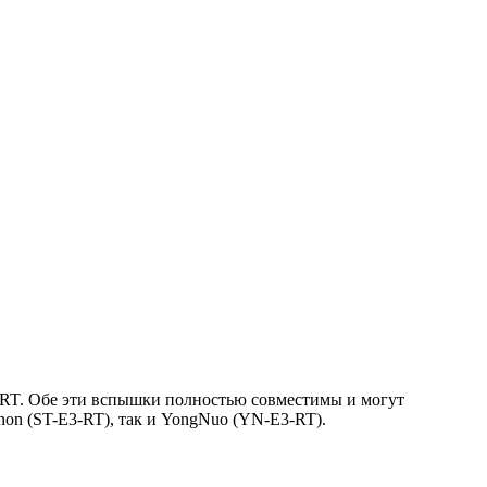
RT. Обе эти вспышки полностью совместимы и могут
non (ST-E3-RT), так и YongNuo (YN-E3-RT).