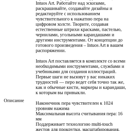
Intuos Art. Работайте над эскизами,
раскрашивайте, создавайте дизайны и
редактируйте с использованием
чувствительного к нажатию пера на
цифровом холсте. Творите, создавая
естественные штрихи красками, пастелью,
чернилами, угольными карандашами и
другими инструментами. От концепции до
готового произведения – Intuos Art в вашем
распоряжении.
Intuos Art поставляется в комплекте со всеми
необходимыми инструментами, службами и
учебниками для создания иллюстраций.
Первые шаги не вызовут у вас никаких
трудностей — перо ведет себя точно так же,
как и обычные кисти, маркеры и карандаши,
к которым вы привыкли.
Описание
Наконечник пера чувствителен к 1024
уровням нажима
Максимальная высота считывания пера: 16
мм
Поддерживает технологию multi-touch
жестов для прокрутки, масштабирования,