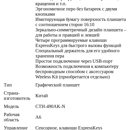
вращения и т.п.
Эргономичное перо без батареек с двумя
кнопками
Имитирующая бумагу поверхность планшета
с соотношением сторон 16:10
Зеркально-симметричный дизайн планшета –
для работы и правшей и левшей
Четыре программируемые клавиши
ExpressKeys для быстрого вызова функций
Специальный держатель для его удобного
хранения пера
Простое подключение через USB-порт
Возможность подключения к компьютеру
беспроводным способом с аксессуаром
Wireless Kit (приобретается отдельно)
Тип
Графический планшет
Страна-
Китай
изготовитель
Модель
CTH-490AK-N
Рабочая
A6
область
Управление
Сенсорное, клавиши ExpressKeys