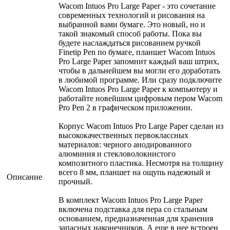
Wacom Intuos Pro Large Paper - это сочетание
современных технологий и рисования на
выбранной вами бумаге. Это новый, но и
такой знакомый способ работы. Пока вы
будете наслаждаться рисованием ручкой
Finetip Pen по бумаге, планшет Wacom Intuos
Pro Large Paper запомнит каждый ваш штрих,
чтобы в дальнейшем вы могли его доработать
в любимой программе. Или сразу подключите
Wacom Intuos Pro Large Paper к компьютеру и
работайте новейшим цифровым пером Wacom
Pro Pen 2 в графическом приложении.
Корпус Wacom Intuos Pro Large Paper сделан из
высококачественных первоклассных
материалов: черного анодированного
алюминия и стекловолокнистого
композитного пластика. Несмотря на толщину
всего 8 мм, планшет на ощупь надежный и
Описание
прочный.
В комплект Wacom Intuos Pro Large Paper
включена подставка для пера со стальным
основанием, предназначенная для хранения
запасных наконечников. А еще в нее встроен