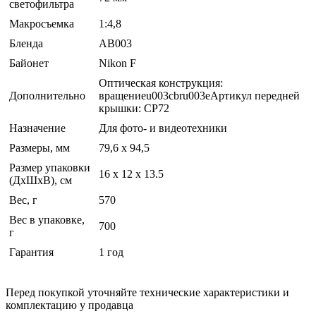
светофильтра
Макросъемка
1:4,8
Бленда
AB003
Байонет
Nikon F
Оптическая конструкция:
Дополнительно
вращениеu003cbru003eАртикул передней
крышки: CP72
Назначение
Для фото- и видеотехники
Размеры, мм
79,6 x 94,5
Размер упаковки
16 x 12 x 13.5
(ДхШхВ), см
Вес, г
570
Вес в упаковке,
700
г
Гарантия
1 год
Перед покупкой уточняйте технические характеристики и
комплектацию у продавца