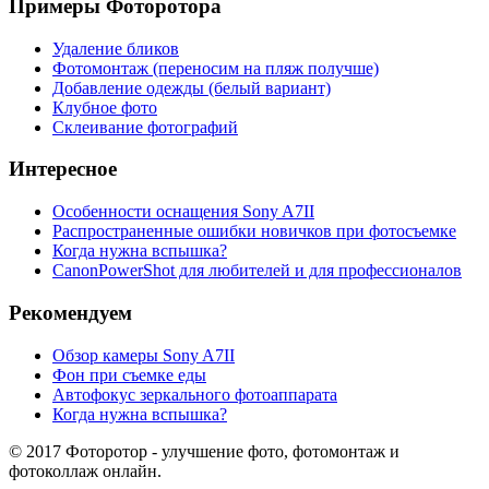
Примеры Фоторотора
Удаление бликов
Фотомонтаж (переносим на пляж получше)
Добавление одежды (белый вариант)
Клубное фото
Склеивание фотографий
Интересное
Особенности оснащения Sony A7ІІ
Распространенные ошибки новичков при фотосъемке
Когда нужна вспышка?
CanonPowerShot для любителей и для профессионалов
Рекомендуем
Обзор камеры Sony A7ІІ
Фон при съемке еды
Автофокус зеркального фотоаппарата
Когда нужна вспышка?
© 2017 Фоторотор - улучшение фото, фотомонтаж и
фотоколлаж онлайн.