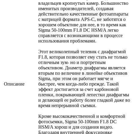
владельцев кропнутых камер. Большинство
именитых производителей, создавая
действительно качественные фотоаппараты
с матрицей формата APS-C, не заботятся о
хорошем объективе для нее, в то время как
Sigma 50-100mm F1.8 DC HSM/A легко
справляется с возникающими в процессе
использования проблемами.
Этот великолепный телевик с диафрагмой
F1.8, которая позволяет ему стать не только
отличным зум- но и портретным
объективом. Диаметр диафрагмы является
вторым по величине в линейке объективов
Sigma, при этом он работает мягче и
Описание
быстрее, чем когда-либо прежде. Такой
эффект достигается за счет карбоновой
пленки, покрывающей лепестки диафрагмы
и делающей ее работу более гладкой даже во
время непрерывной съемки.
Кроме высококачественной и комфортной
фотосьемки, Sigma 50-100mm F1.8 DC
HSM/A хорош и для создания видео.
Благодаря внутренней фокусировке