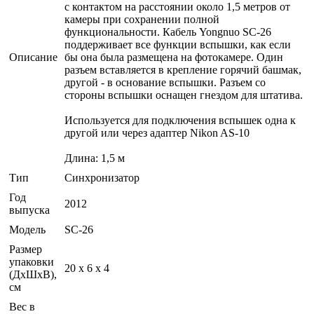
с контактом на расстоянии около 1,5 метров от
камеры при сохранении полной
функциональности. Кабель Yongnuo SC-26
поддерживает все функции вспышки, как если
Описание
бы она была размещена на фотокамере. Один
разъем вставляется в крепление горячий башмак,
другой - в основание вспышки. Разъем со
стороны вспышки оснащен гнездом для штатива.
Используется для подключения вспышек одна к
другой или через адаптер Nikon AS-10
Длина: 1,5 м
Тип
Синхронизатор
Год
2012
выпуска
Модель
SC-26
Размер
упаковки
20 x 6 x 4
(ДхШхВ),
см
Вес в