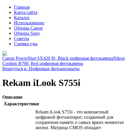
Главная
Карта сайта
Каталог
Использование
Обзоры Canon
Обзоры Sony
Советы
Съемка еды
Canon PowerShot SX420 IS, Black цифровая фотокамера
Nikon
Coolpix B700, Red цифровая фотокамера
Вернуться к: Цифровые фотоаппараты
Rekam iLook S755i
Описание
Характеристики
Rekam iLook S755i - это компактный
цифровой фотоаппарат, созданный для
сохранения памяти о самых ярких моментах
жизни. Матрица CMOS обладает