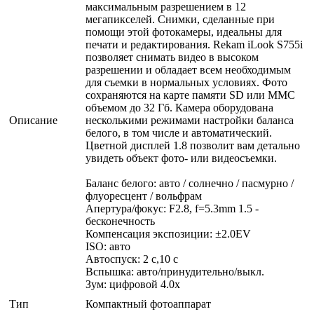
максимальным разрешением в 12
мегапикселей. Снимки, сделанные при
помощи этой фотокамеры, идеальны для
печати и редактирования. Rekam iLook S755i
позволяет снимать видео в высоком
разрешении и обладает всем необходимым
для съемки в нормальных условиях. Фото
сохраняются на карте памяти SD или MMC
объемом до 32 Гб. Камера оборудована
Описание
несколькими режимами настройки баланса
белого, в том числе и автоматический.
Цветной дисплей 1.8 позволит вам детально
увидеть объект фото- или видеосъемки.
Баланс белого: авто / солнечно / пасмурно /
флуоресцент / вольфрам
Апертура/фокус: F2.8, f=5.3mm 1.5 -
бесконечность
Компенсация экспозиции: ±2.0EV
ISO: авто
Автоспуск: 2 с,10 с
Вспышка: авто/принудительно/выкл.
Зум: цифровой 4.0х
Тип
Компактный фотоаппарат